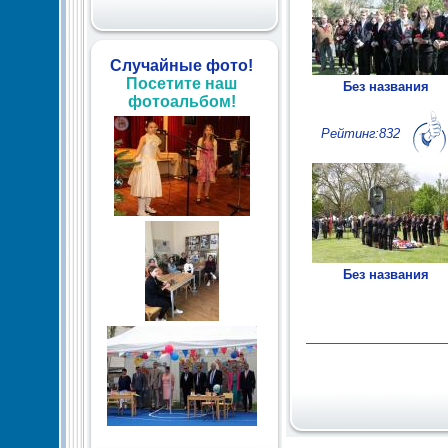
Случайные фото!
Посетите наш
Без названия
фотоальбом!
Рейтинг:832
Без названия