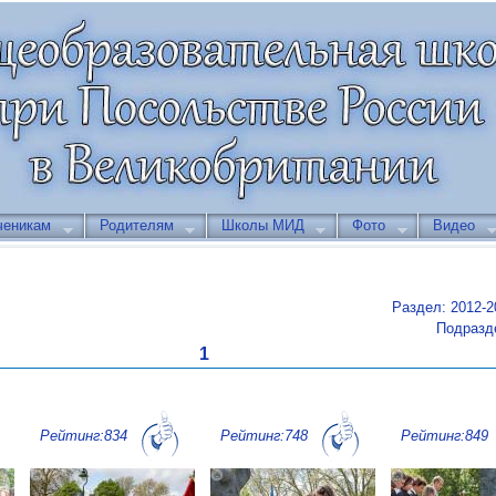
ченикам
Родителям
Школы МИД
Фото
Видео
Раздел: 2012-2
Подразд
1
Рейтинг:834
Рейтинг:748
Рейтинг:849