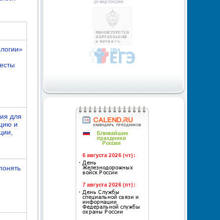
ологии»
есты
ия для
цию и
ции,
понять