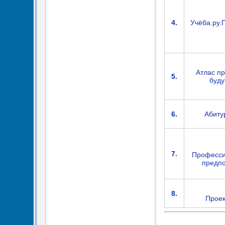
4.
Учёба.ру.
Атлас п
5.
буду
6.
Абиту
7.
Професси
предпо
8.
Проек