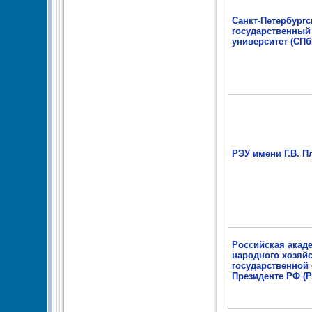
Санкт-Петербургс
государственный
университет (СПб
РЭУ имени Г.В. П
Российская акад
народного хозяйс
государственной
Президенте РФ (