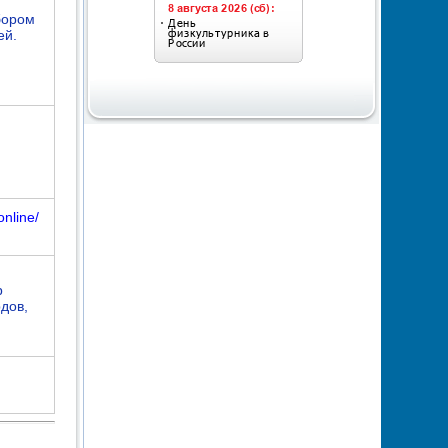
бором
ей.
online/
р
дов,