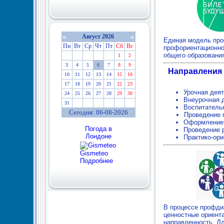
«
»
Август 2026
Единая модель проф
Пн
Вт
Ср
Чт
Пт
Сб
Вс
профориентационно
общего образовани
1
2
3
4
5
6
7
8
9
Направления
10
11
12
13
14
15
16
17
18
19
20
21
22
23
Урочная дея
24
25
26
27
28
29
30
Внеурочная д
31
Воспитательн
Сегодня: 06-08-2026
Проведение 
Оформление 
Погода в
Проведение р
Лондоне
Практико-ор
Gismeteo
Подробнее
В процессе профдиа
ценностные ориента
направленность. Д