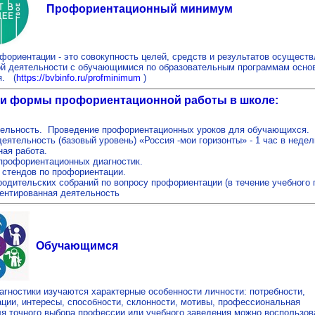
Профориентационный минимум
ориентации - это совокупность целей, средств и результатов осущест
й деятельности с обучающимися по образовательным программам осно
я. (
https://bvbinfo.ru/profminimum
)
 и формы профориентационной работы в школе:
тельность. Проведение профориентационных уроков для обучающихся.
еятельность (базовый уровень) «Россия -мои горизонты» - 1 час в недел
ая работа.
профориентационных диагностик.
стендов по профориентации.
одительских собраний по вопросу профориентации (в течение учебного 
иентированная деятельность
Обучающимся
гностики изучаются характерные особенности личности: потребности,
ции, интересы, способности, склонности, мотивы, профессиональная
ля точного выбора профессии или учебного заведения можно воспользов