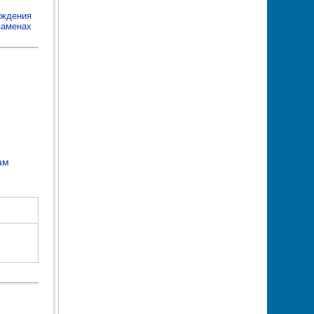
еждения
заменах
ам