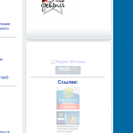
вления
вного
ю.
года)
Ссылки:
аться