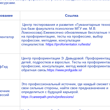
ресурсами.
ование
Ссылка
Центр тестирования и развития «Гуманитарные техн
(на базе факультета психологии МГУ им. М.В.
Ломоносова).Ежемесячно обновляемые бесплатные т
на профориентацию, тесты на профессию, выбор
ентатор
профессии, методики, консультации
специалистов:
https://proforientator.ru/tests/
Центр профориентации Э. Давыдовой. Профориентац
детей, подростков и взрослых. Тесты на профориента
профессию, консультации, метод живой профориента
фГид
обратная связь:
https://www.profguide.io/
Это профессиональный источник, где каждый сможет 
свои сильные стороны, найти свое предназначение и
очник
определиться с будущей карьерой.
ессий
https://careerpath.pro/ru/professions/