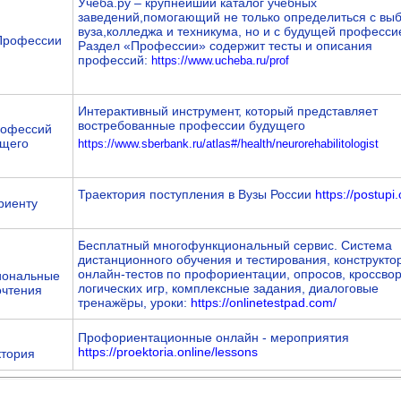
Учеба.ру – крупнейший каталог учебных
заведений,помогающий не только определиться с вы
вуза,колледжа и техникума, но и с будущей професси
Профессии
Раздел «Профессии» содержит тесты и описания
профессий:
https://www.ucheba.ru/prof
Интерактивный инструмент, который представляет
востребованные профессии будущего
рофессий
щего
https://www.sberbank.ru/atlas#/health/neurorehabilitologist
Траектория поступления в Вузы России
https://postupi.
риенту
Бесплатный многофункциональный сервис. Система
дистанционного обучения и тестирования, конструкто
онлайн-тестов по профориентации, опросов, кроссвор
ональные
логических игр, комплексные задания, диалоговые
чтения
тренажёры, уроки:
https://onlinetestpad.com/
Профориентационные онлайн - мероприятия
https://proektoria.online/lessons
тория