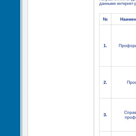
данными интернет-
№
Наимен
1.
Профори
2.
Про
Справ
3.
проф