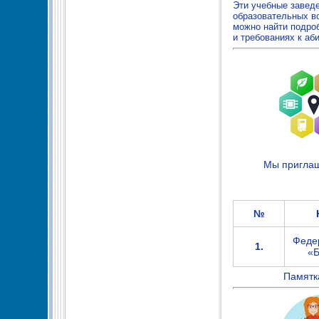
Эти учебные завед
образовательных в
можно найти подро
и требованиях к аб
Мы приглаш
№
Феде
1.
«Б
Памятк