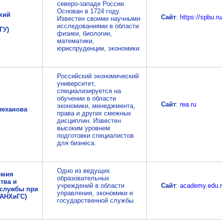
северо-западе России.
Основан в 1724 году.
кий
Сайт
:
https://spbu.ru
Известен своими научными
исследованиями в области
ГУ)
физики, биологии,
математики,
юриспруденции, экономики.
Российский экономический
университет,
специализируется на
обучении в области
Сайт
:
rea.ru
экономики, менеджмента,
леханова
права и других смежных
дисциплин. Известен
высоким уровнем
подготовки специалистов
для бизнеса.
Одно из ведущих
емия
образовательных
тва и
учреждений в области
Сайт
:
academy.edu.
 службы при
управления, экономики и
РАНХиГС)
государственной службы.