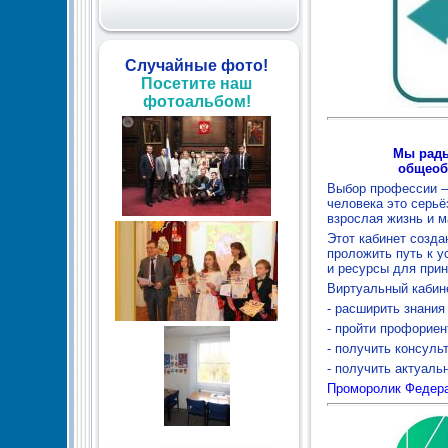
Случайные фото!
Посетите наш
фотоальбом!
Мы рады
общеоб
Выбор профессии –
человека это серьё
взрослая жизнь и м
Этот кабинет созда
проложить путь к 
и ресурсы для прин
Виртуальный кабин
- расширить знания
- пройти профориен
- получить консуль
- получить актуал
Проморолик Федера